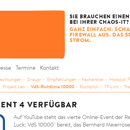
SIE BRAUCHEN EINEN
BEI IHRER CHAOS-IT?
GANZ EINFACH: SCHA
FIREWALL AUS. DAS 
STROM.
resse
Termine
Kontakt
achtungen
Draugr
Empfehlungen
Fachartikel
Hotspot F
VdS-Richtlinie 10000
Projekt Leo
Rückblick
TP-Link
Tr
VENT 4 VERFÜGBAR
Auf YouTube steht das vierte Online-Event der R
Luck: VdS 10000" bereit, das Bernhard Meierrose