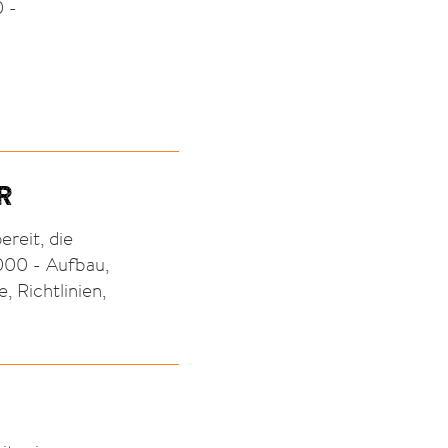
 -
R
reit, die
000 - Aufbau,
, Richtlinien,