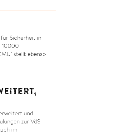
ür Sicherheit in
S 10000
MU' stellt ebenso
EITERT,
erweitert und
chulungen zur VdS
Auch im