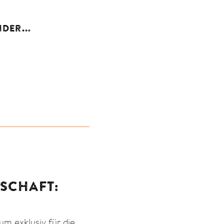
DER...
?
TSCHAFT:
um exklusiv für die