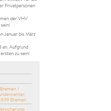
er Privatpersonen
themen der VHV
 sein!
on Januar bis März
8 an. Aufgrund
 ersten zu sein!
 Bremen /
undencenter,
28309 Bremen
r­si­che­rung