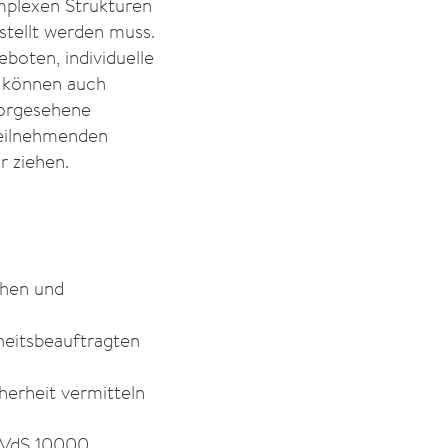
mplexen Strukturen
stellt werden muss.
boten, individuelle
e können auch
vorgesehene
eilnehmenden
 ziehen.
chen und
heitsbeauftragten
herheit vermitteln
e VdS 10000