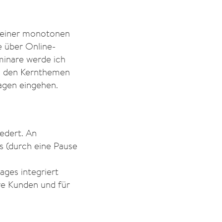
t einer monotonen
e über Online-
minare werde ich
n den Kernthemen
ragen eingehen.
iedert. An
s (durch eine Pause
ages integriert
hre Kunden und für