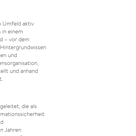
n Umfeld aktiv
h in einem
d – vor dem
 Hintergrundwissen
den und
nsorganisation,
ellt und anhand
t.
eleitet, die als
rmationssicherheit
nd
en Jahren