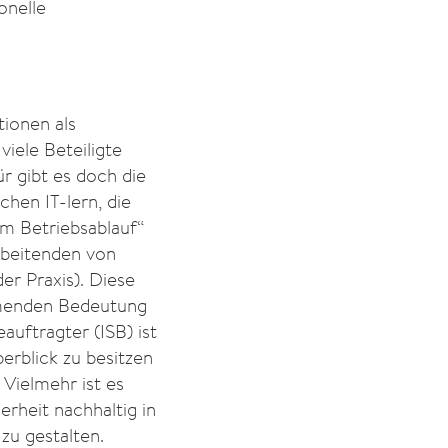
onelle
tionen als
viele Beteiligte
ür gibt es doch die
chen IT-lern, die
im Betriebsablauf“
arbeitenden von
er Praxis). Diese
hmenden Bedeutung
auftragter (ISB) ist
erblick zu besitzen
 Vielmehr ist es
erheit nachhaltig in
zu gestalten.