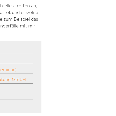
uelles Treffen an,
wortet und einzelne
e zum Beispiel das
onderfälle mit mir
Seminar)
hütung GmbH