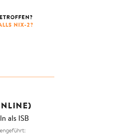
BETROFFEN?
LLS NIX-2?
ONLINE)
n als ISB
engeführt: