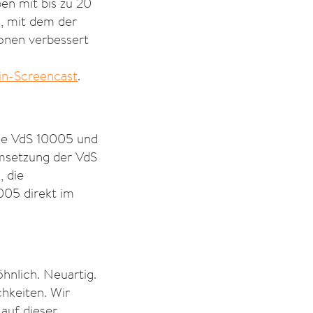
en mit bis zu 20
, mit dem der
ionen verbessert
in-Screencast
.
die VdS 10005 und
Umsetzung der VdS
, die
005 direkt im
hnlich. Neuartig.
hkeiten. Wir
auf dieser