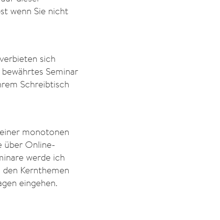
bst wenn Sie nicht
verbieten sich
r bewährtes Seminar
hrem Schreibtisch
t einer monotonen
e über Online-
minare werde ich
n den Kernthemen
ragen eingehen.