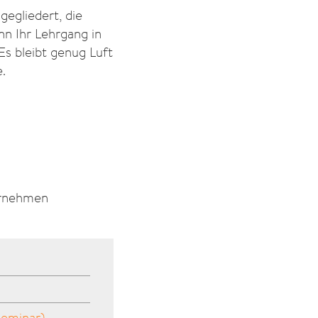
gegliedert, die
nn Ihr Lehrgang in
Es bleibt genug Luft
e.
ternehmen
Seminar)